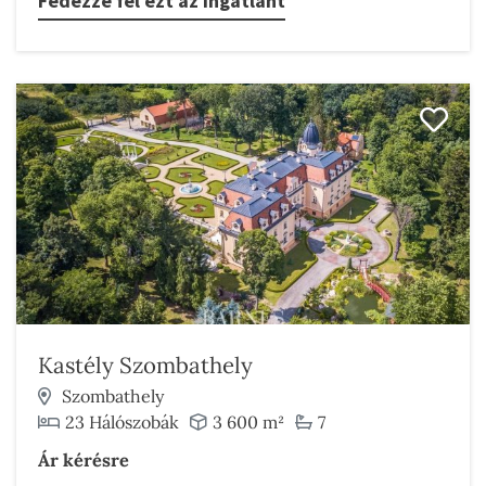
Fedezze fel ezt az ingatlant
Kastély Szombathely
Szombathely
23 Hálószobák
3 600 m²
7
Ár kérésre