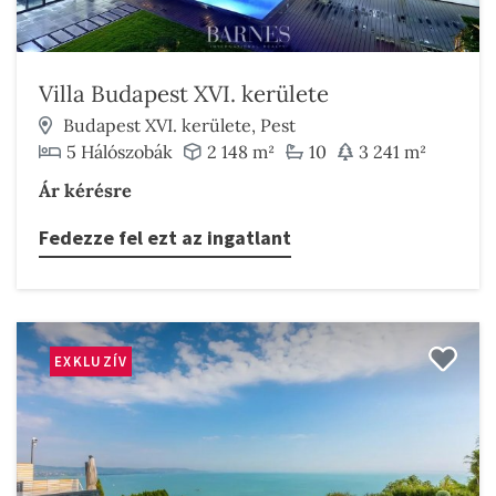
Villa Budapest XVI. kerülete
Budapest XVI. kerülete, Pest
5 Hálószobák
2 148 m²
10
3 241 m²
Ár kérésre
Fedezze fel ezt az ingatlant
EXKLUZÍV