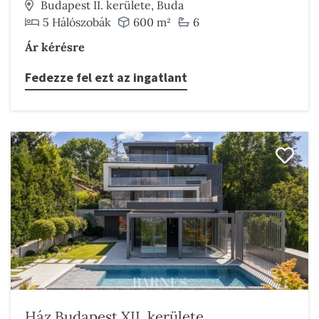
Budapest II. kerülete, Buda
5 Hálószobák
600 m²
6
Ár kérésre
Fedezze fel ezt az ingatlant
Ház Budapest XII. kerülete