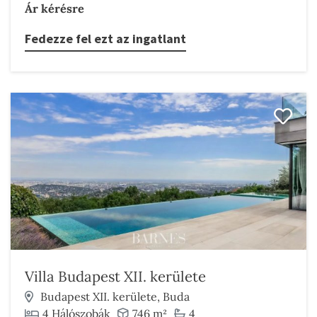
Ár kérésre
Fedezze fel ezt az ingatlant
Villa Budapest XII. kerülete
Budapest XII. kerülete, Buda
4 Hálószobák
746 m²
4