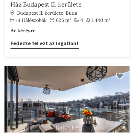
Ház Budapest II. kerülete
Budapest II. kerülete, Buda
4 Hálószobák
626 m²
4
1 440 m²
Ár kérésre
Fedezze fel ezt az ingatlant