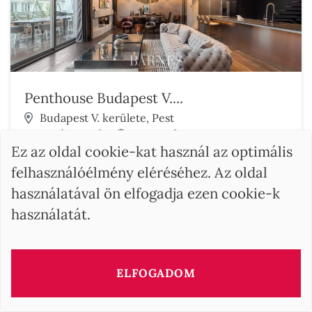
Penthouse Budapest V....
Budapest V. kerülete, Pest
2 Hálószobák
268 m²
3
Ez az oldal cookie-kat használ az optimális
Ár kérésre
felhasználóélmény eléréséhez. Az oldal
Fedezze fel ezt az ingatlant
használatával ön elfogadja ezen cookie-k
használatát.
ELFOGADOM
KERESÉS