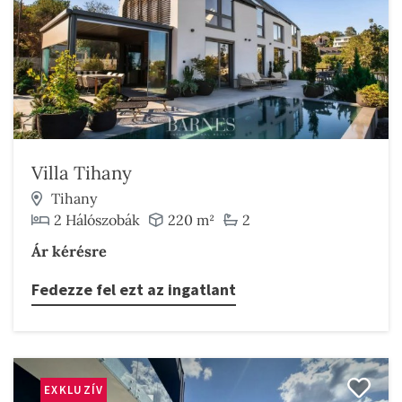
Villa Tihany
Tihany
2 Hálószobák
220 m²
2
Ár kérésre
Fedezze fel ezt az ingatlant
EXKLUZÍV