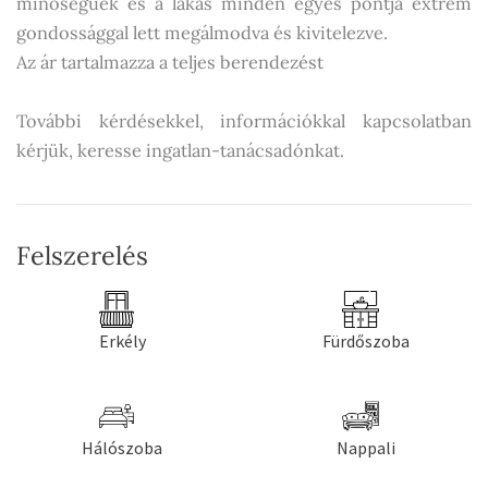
minőségűek és a lakás minden egyes pontja extrém
gondossággal lett megálmodva és kivitelezve.
Az ár tartalmazza a teljes berendezést
További kérdésekkel, információkkal kapcsolatban
kérjük, keresse ingatlan-tanácsadónkat.
Felszerelés
Erkély
Fürdőszoba
Hálószoba
Nappali