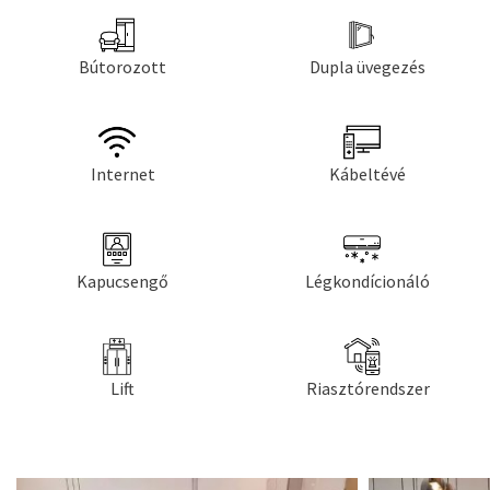
Bútorozott
Dupla üvegezés
Internet
Kábeltévé
Kapucsengő
Légkondícionáló
Lift
Riasztórendszer