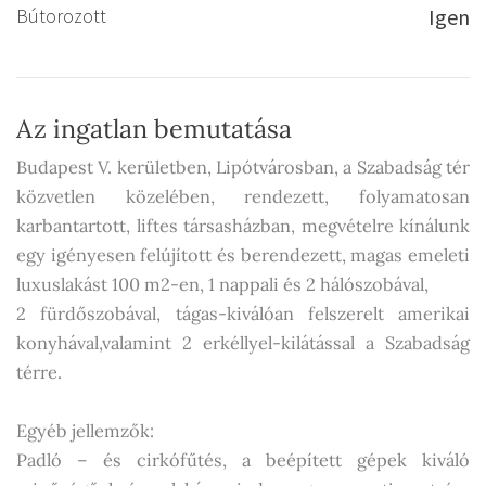
Bútorozott
Igen
Az ingatlan bemutatása
Budapest V. kerületben, Lipótvárosban, a Szabadság tér
közvetlen közelében, rendezett, folyamatosan
karbantartott, liftes társasházban, megvételre kínálunk
egy igényesen felújított és berendezett, magas emeleti
luxuslakást 100 m2-en, 1 nappali és 2 hálószobával,
2 fürdőszobával, tágas-kiválóan felszerelt amerikai
konyhával,valamint 2 erkéllyel-kilátással a Szabadság
térre.
Egyéb jellemzők:
Padló – és cirkófűtés, a beépített gépek kiváló