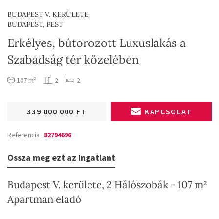
BUDAPEST V. KERÜLETE
BUDAPEST, PEST
Erkélyes, bútorozott Luxuslakás a
Szabadság tér közelében
107 m²
2
2
339 000 000 FT
KAPCSOLAT
Referencia :
82794696
Ossza meg ezt az ingatlant
Budapest V. kerülete, 2 Hálószobák - 107 m²
Apartman eladó