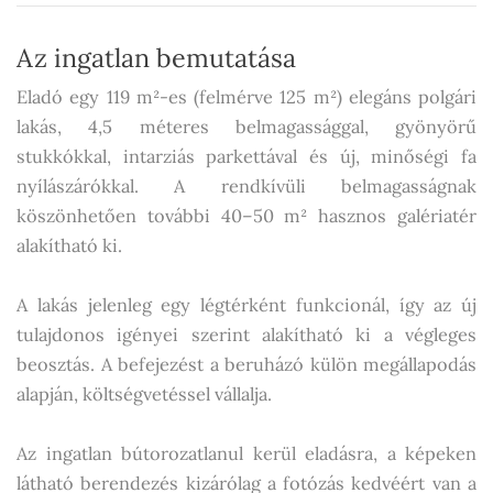
Az ingatlan bemutatása
Eladó egy 119 m²-es (felmérve 125 m²) elegáns polgári
lakás, 4,5 méteres belmagassággal, gyönyörű
stukkókkal, intarziás parkettával és új, minőségi fa
nyílászárókkal. A rendkívüli belmagasságnak
köszönhetően további 40–50 m² hasznos galériatér
alakítható ki.
A lakás jelenleg egy légtérként funkcionál, így az új
tulajdonos igényei szerint alakítható ki a végleges
beosztás. A befejezést a beruházó külön megállapodás
alapján, költségvetéssel vállalja.
Az ingatlan bútorozatlanul kerül eladásra, a képeken
látható berendezés kizárólag a fotózás kedvéért van a