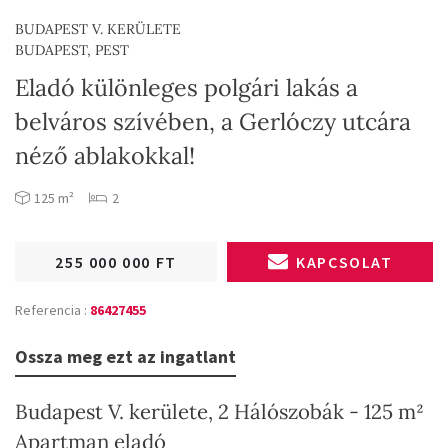
BUDAPEST V. KERÜLETE
BUDAPEST, PEST
Eladó különleges polgári lakás a
belváros szívében, a Gerlóczy utcára
néző ablakokkal!
125 m²
2
255 000 000 FT
KAPCSOLAT
Referencia :
86427455
Ossza meg ezt az ingatlant
Budapest V. kerülete, 2 Hálószobák - 125 m²
Apartman eladó