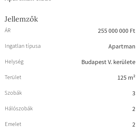
Jellemzők
ÁR
255 000 000 Ft
Ingatlan típusa
Apartman
Helység
Budapest V. kerülete
Terület
125 m²
Szobák
3
Hálószobák
2
Emelet
2