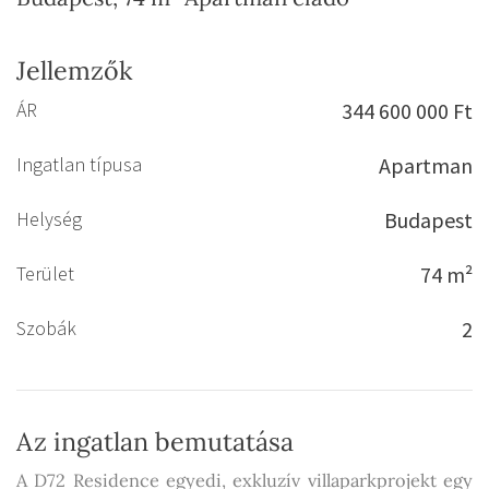
Jellemzők
ÁR
344 600 000 Ft
Ingatlan típusa
Apartman
Helység
Budapest
Terület
74 m²
Szobák
2
Az ingatlan bemutatása
A D72 Residence egyedi, exkluzív villaparkprojekt egy