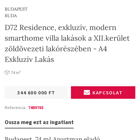
BUDAPEST
BUDA
D72 Residence, exkluzív, modern
smarthome villa lakások a XII.kerület
zöldövezeti lakórészében - A4
Exkluzív Lakás
74 m²
344 600 000 FT
KAPCSOLAT
Referencia :
7489703
Ossza meg ezt az ingatlant
Budapest, 74 m² Apartman eladó