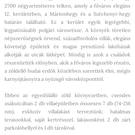
2700 négyzetméteres telken, amely a főváros elegáns
12. kerületében, a Mártonhegy és a Széchenyi-hegy
határán található. Ez a kerület egyik legrégebbi,
legpatinásabb polgári városrésze. A környék töretlen
népszerűségnek örvend, századfordulós villák, elegáns
követségi épületek és magas presztízsű lakóházak
alkotják az utcák látképét. Mindig is azok a családok
részesítették előnyben, akik a főváros legszebb részén,
a zöldellő budai erdők közelében szerettek élni, mégis
karnyújtásnyira a nyüzsgő városközponttól.
Ebben az egyedülálló zöld környezetben, csendes
zsákutcában 2 db villaépületben összesen 7 db (74-216
nm), exkluzív villalakást terveztünk; hatalmas
teraszokkal, saját kertrésszel, lakásonként 2 db zárt
parkolóhellyel és 1 db tárolóval.