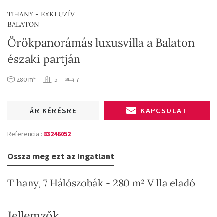
TIHANY - EXKLUZÍV
BALATON
Örökpanorámás luxusvilla a Balaton
északi partján
280 m²
5
7
ÁR KÉRÉSRE
KAPCSOLAT
Referencia :
83246052
Ossza meg ezt az ingatlant
Tihany, 7 Hálószobák - 280 m² Villa eladó
Jellemzők