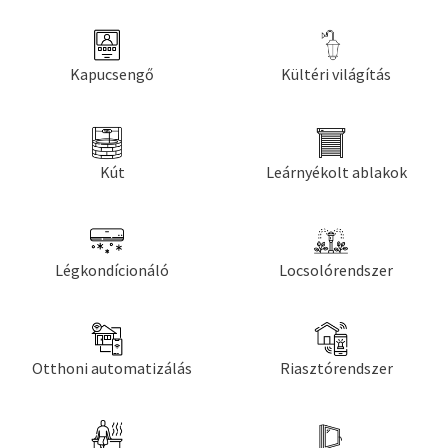
Kapucsengő
Kültéri világítás
Kút
Leárnyékolt ablakok
Légkondícionáló
Locsolórendszer
Otthoni automatizálás
Riasztórendszer