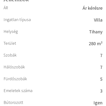
ÁR
Ár kérésre
Ingatlan típusa
Villa
Helység
Tihany
Terület
280 m²
Szobák
7
Hálószobák
7
Fürdőszobák
5
Emeletek száma
3
Bútorozott
Igen