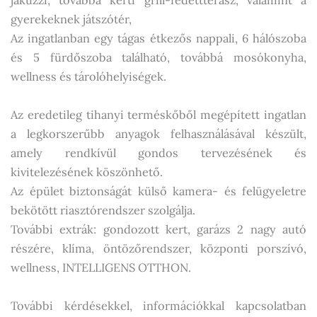
jakuzzi, továbbá kerti grill-fedettterasz, valamint a
gyerekeknek játszótér,
Az ingatlanban egy tágas étkezős nappali, 6 hálószoba
és 5 fürdőszoba található, továbbá mosókonyha,
wellness és tárolóhelyiségek.
Az eredetileg tihanyi terméskőből megépített ingatlan
a legkorszerűbb anyagok felhasználásával készült,
amely rendkívül gondos tervezésének és
kivitelezésének köszönhető.
Az épület biztonságát külső kamera- és felügyeletre
bekötött riasztórendszer szolgálja.
További extrák: gondozott kert, garázs 2 nagy autó
részére, klíma, öntözőrendszer, központi porszívó,
wellness, INTELLIGENS OTTHON.
További kérdésekkel, információkkal kapcsolatban