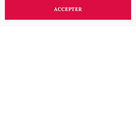
ACCEPTER
Ce bien vous est présenté par:
Barbara OROVA
b.orova@barnes-international.com