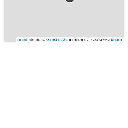
Leaflet
| Map data ©
OpenStreetMap
contributors, APG SYSTEM ©
Mapbox