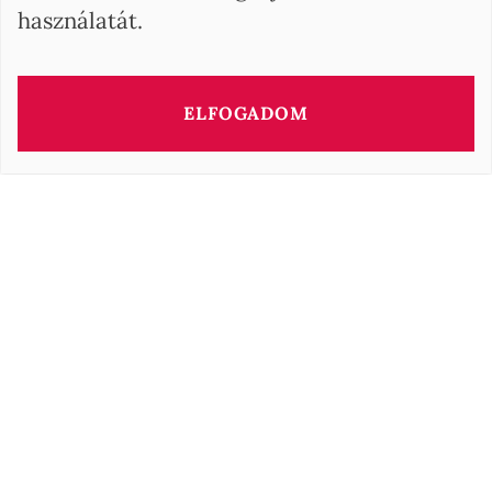
használatát.
ELFOGADOM
BARNES Hungary
17, Andrássy Avenue
1061 Budapest HU
+36 1 610 7842
Kövessen minket a közösségi médiában