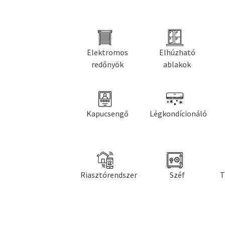
Elektromos
Elhúzható
redőnyök
ablakok
Kapucsengő
Légkondícionáló
Riasztórendszer
Széf
T