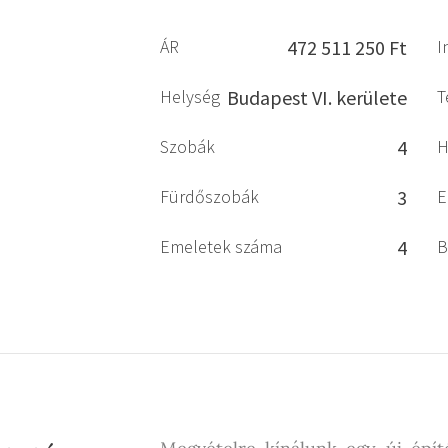
ÁR
472 511 250 Ft
I
Helység
Budapest VI. kerülete
T
Szobák
4
H
Fürdőszobák
3
E
Emeletek száma
4
B