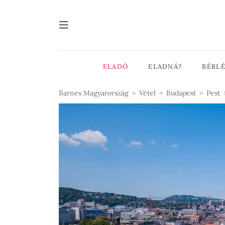
175 m²
3
3
ELADÓ
ELADNÁ?
BÉRL
Barnes Magyarország
Vétel
Budapest
Pest