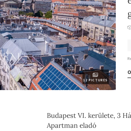
R
O
12 PICTURES
Budapest VI. kerülete, 3 H
Apartman eladó