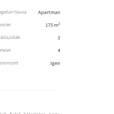
ngatlan típusa
Apartman
erület
175 m²
álószobák
3
melet
4
útorozott
Igen