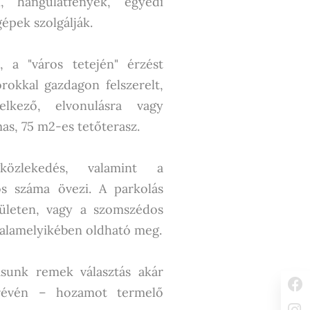
n, hangulatfények, egyedi
épek szolgálják.
t, a "város tetején" érzést
orokkal gazdagon felszerelt,
elkező, elvonulásra vagy
mas, 75 m2-es tetőterasz.
közlekedés, valamint a
tős száma övezi. A parkolás
rületen, vagy a szomszédos
valamelyikében oldható meg.
ásunk remek választás akár
révén – hozamot termelő