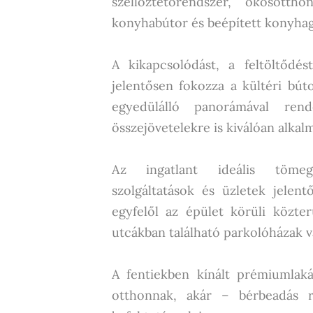
szellőztetőrendszer, okosottho
konyhabútor és beépített konyhag
A kikapcsolódást, a feltöltődés
jelentősen fokozza a kültéri bút
egyedülálló panorámával rend
összejövetelekre is kiválóan alkal
Az ingatlant ideális tömeg
szolgáltatások és üzletek jelen
egyfelől az épület körüli közte
utcákban található parkolóházak 
A fentiekben kínált prémiumlak
otthonnak, akár – bérbeadás 