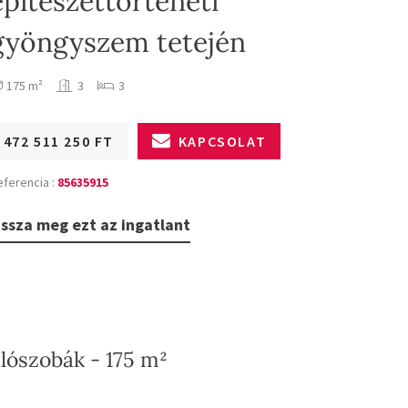
építészettörténeti
gyöngyszem tetején
175 m²
3
3
472 511 250 FT
KAPCSOLAT
eferencia :
85635915
ssza meg ezt az ingatlant
álószobák - 175 m²