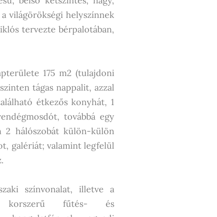
sű, belső kétszintes, nagy,
 a világörökségi helyszínnek
iklós tervezte bérpalotában,
apterülete 175 m2 (tulajdoni
szinten tágas nappalit, azzal
található étkezős konyhát, 1
 vendégmosdót, továbbá egy
en 2 hálószobát külön-külön
 galériát; valamint legfelül
.
aki színvonalat, illetve a
 korszerű fűtés- és