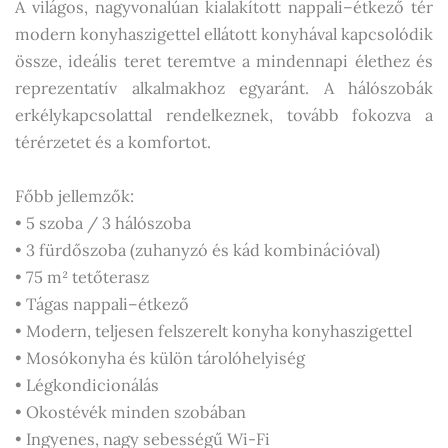
A világos, nagyvonalúan kialakított nappali–étkező tér
modern konyhaszigettel ellátott konyhával kapcsolódik
össze, ideális teret teremtve a mindennapi élethez és
reprezentatív alkalmakhoz egyaránt. A hálószobák
erkélykapcsolattal rendelkeznek, tovább fokozva a
térérzetet és a komfortot.
Főbb jellemzők:
• 5 szoba / 3 hálószoba
• 3 fürdőszoba (zuhanyzó és kád kombinációval)
• 75 m² tetőterasz
• Tágas nappali–étkező
• Modern, teljesen felszerelt konyha konyhaszigettel
• Mosókonyha és külön tárolóhelyiség
• Légkondicionálás
• Okostévék minden szobában
• Ingyenes, nagy sebességű Wi-Fi