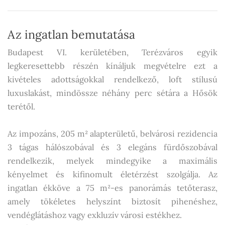
Az ingatlan bemutatása
Budapest VI. kerületében, Terézváros egyik
legkeresettebb részén kínáljuk megvételre ezt a
kivételes adottságokkal rendelkező, loft stílusú
luxuslakást, mindössze néhány perc sétára a Hősök
terétől.
Az impozáns, 205 m² alapterületű, belvárosi rezidencia
3 tágas hálószobával és 3 elegáns fürdőszobával
rendelkezik, melyek mindegyike a maximális
kényelmet és kifinomult életérzést szolgálja. Az
ingatlan ékköve a 75 m²-es panorámás tetőterasz,
amely tökéletes helyszínt biztosít pihenéshez,
vendéglátáshoz vagy exkluzív városi estékhez.