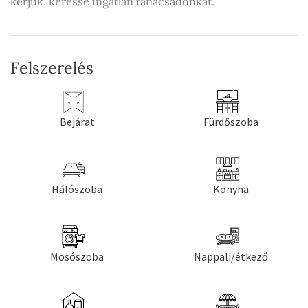
kérjük, keresse ingatlan tanácsadónkat.
Felszerelés
Bejárat
Fürdőszoba
Hálószoba
Konyha
Mosószoba
Nappali/étkező