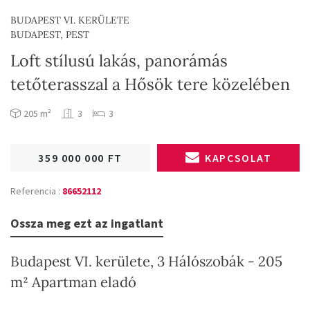
BUDAPEST VI. KERÜLETE
BUDAPEST, PEST
Loft stílusú lakás, panorámás
tetőterasszal a Hősök tere közelében
205 m²
3
3
359 000 000 FT
KAPCSOLAT
Referencia :
86652112
Ossza meg ezt az ingatlant
Budapest VI. kerülete, 3 Hálószobák - 205
m² Apartman eladó