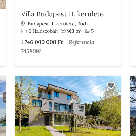
Villa Budapest II. kerülete
Budapest II. kerülete, Buda
6 Hálószobák
913 m²
5
1 746 000 000 Ft
-
Referencia
7458091