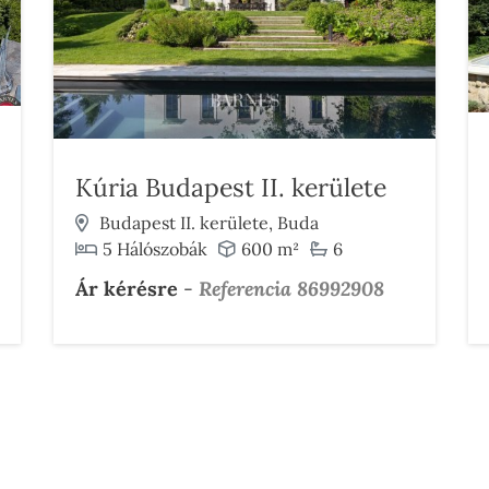
Kúria Budapest II. kerülete
Budapest II. kerülete, Buda
5 Hálószobák
600 m²
6
Ár kérésre
-
Referencia 86992908