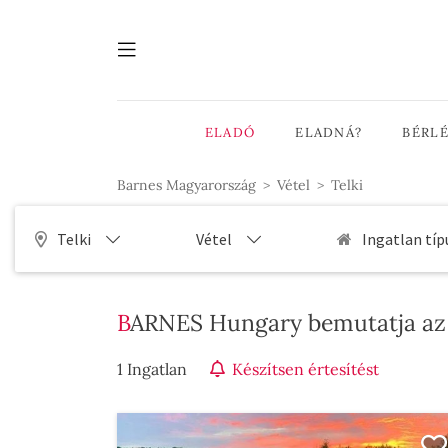
ELADÓ
ELADNÁ?
BÉRL
Barnes Magyarország
Vétel
Telki
Telki
Vétel
Ingatlan típ
BARNES Hungary bemutatja az e
1 Ingatlan
Készítsen értesítést