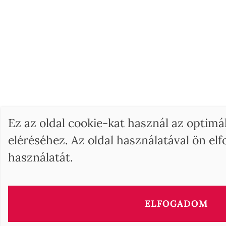
Ez az oldal cookie-kat használ az optimá
eléréséhez. Az oldal használatával ön el
használatát.
BARNES Hunga
17, Andrássy Avenue
ELFOGADOM
1061 Budapest HU
+36 1 610 7842