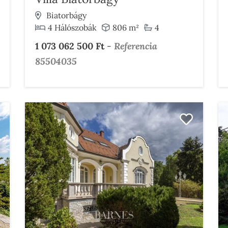
Biatorbágy
4 Hálószobák
806 m²
4
1 073 062 500 Ft
-
Referencia
85504035