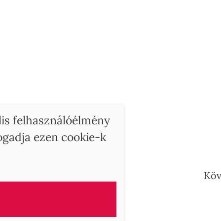
lis felhasználóélmény
fogadja ezen cookie-k
ry
Köv