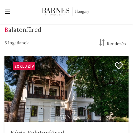
Balatonfüred
6 Ingatlanok
Rendezés
EXKLUZÍV
Kúria Balatonfüred