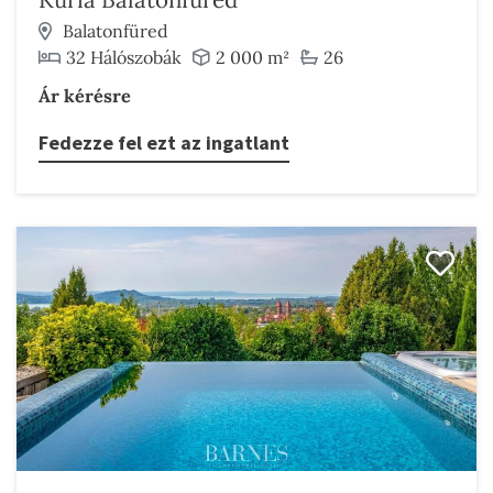
Balatonfüred
32 Hálószobák
2 000 m²
26
Ár kérésre
Fedezze fel ezt az ingatlant