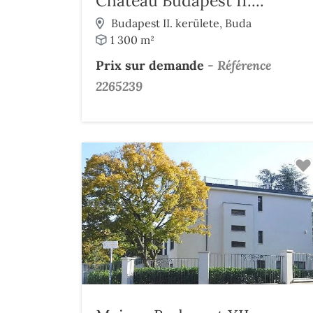
Château Budapest II....
Budapest II. kerülete, Buda
1 300 m²
Prix sur demande
-
Référence
2265239