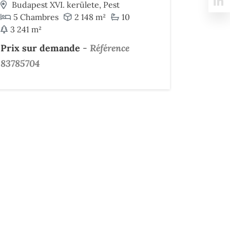
Budapest XVI. kerülete, Pest
5 Chambres
2 148 m²
10
3 241 m²
Prix sur demande
-
Référence
83785704