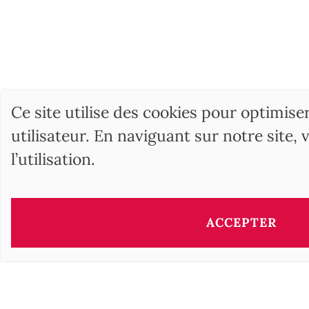
Ce site utilise des cookies pour optimise
utilisateur. En naviguant sur notre site,
l’utilisation.
BARNES Hunga
17, Andrássy Avenue
ACCEPTER
1061 Budapest HU
+36 1 610 7842
Un large choix d'
annonces immobilières
, de vente de
p