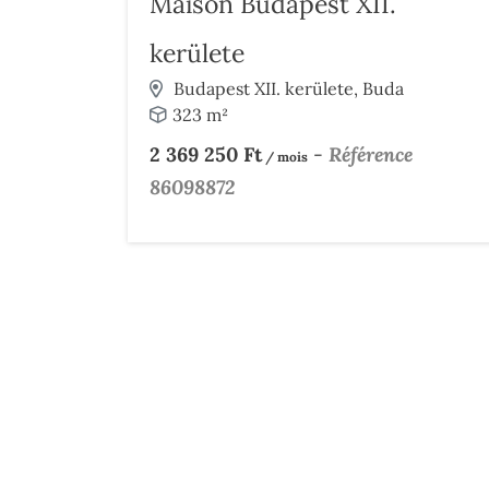
Maison Budapest XII.
kerülete
Budapest XII. kerülete, Buda
323 m²
2 369 250 Ft
-
Référence
/ mois
86098872