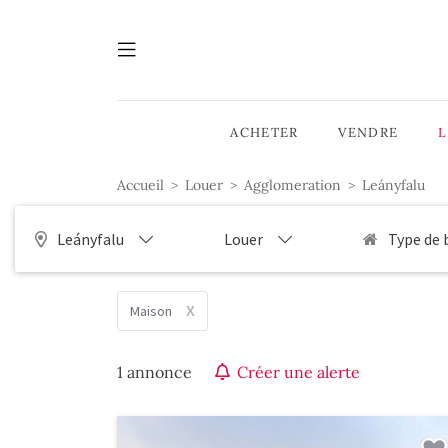
ACHETER
VENDRE
Accueil
Louer
Agglomeration
Leányfalu
Leányfalu
Louer
Type de 
x
Maison
1 annonce
Créer une alerte