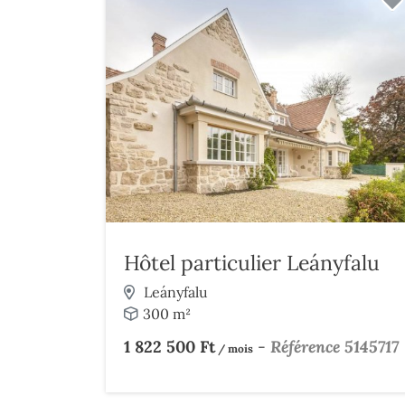
Hôtel particulier Leányfalu
Leányfalu
300 m²
1 822 500 Ft
-
Référence 5145717
/ mois