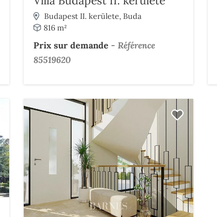
Villa Budapest II. kerülete
Budapest II. kerülete, Buda
816 m²
Prix sur demande
-
Référence
85519620