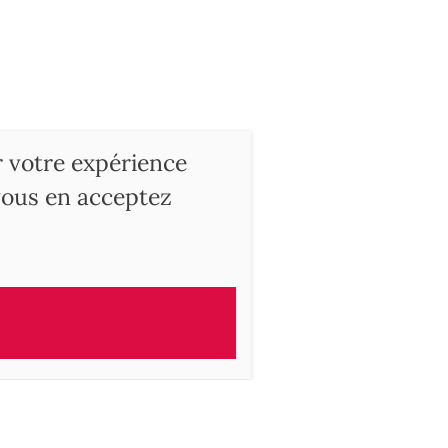
r votre expérience
 vous en acceptez
ry
rogrammes neufs
, maisons à vendre, appartements, penthouses, hôtels part