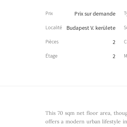
Prix
Prix sur demande
T
Localité
Budapest V. kerülete
S
Pièces
2
C
Étage
2
M
This 70 sqm net floor area, thou
offers a modern urban lifestyle 