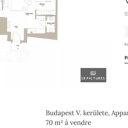
R
P
18 PICTURES
Budapest V. kerülete, App
70 m² à vendre