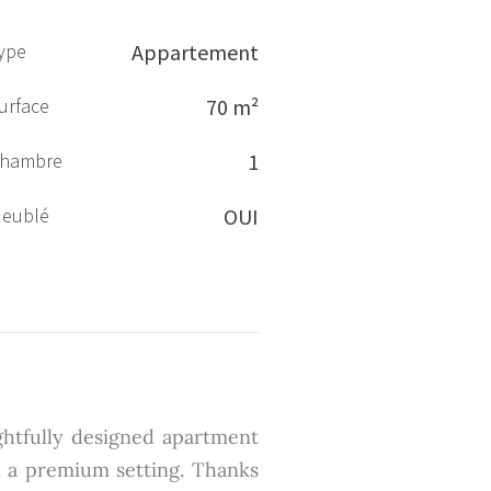
ype
Appartement
urface
70 m²
hambre
1
eublé
OUI
ghtfully designed apartment
in a premium setting. Thanks