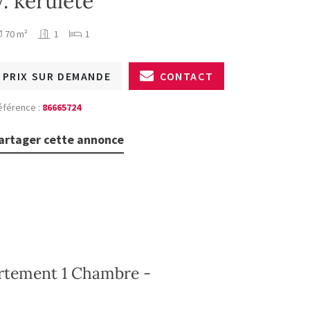
V. kerülete
70 m²
1
1
PRIX SUR DEMANDE
CONTACT
éférence :
86665724
artager cette annonce
artement 1 Chambre -