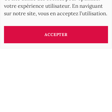
votre expérience utilisateur. En naviguant
sur notre site, vous en acceptez l’utilisation.
ACCEPTER
RECHERCHER
BARNES Hungary
17, Andrássy Avenue
1061 Budapest HU
+36 1 610 7842
Suivez nous sur les réseaux sociaux