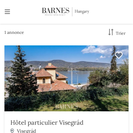
1 annonce
Trier
Hôtel particulier Visegrád
Visegrád