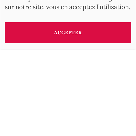
sur notre site, vous en acceptez l’utilisation.
ACCEPTER
RECHERCHER
BARNES Hungary
17, Andrássy Avenue
1061 Budapest HU
+36 1 610 7842
Suivez nous sur les réseaux sociaux