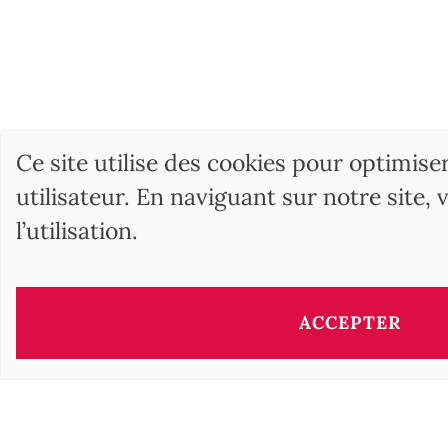
Ce site utilise des cookies pour optimise
utilisateur. En naviguant sur notre site,
l’utilisation.
BARNES Hunga
17, Andrássy Avenue
ACCEPTER
1061 Budapest HU
+36 1 610 7842
Un large choix d'
annonces immobilières
, de vente de
p