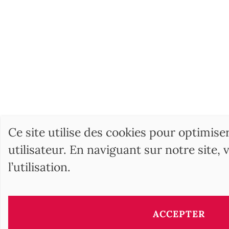
Ce site utilise des cookies pour optimise
utilisateur. En naviguant sur notre site,
l’utilisation.
BARNES Hunga
17, Andrássy Avenue
ACCEPTER
1061 Budapest HU
+36 1 610 7842